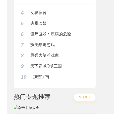
4
女寝宿舍
5
逃脱监禁
6
僵尸游戏：疾病的危险
7
扮美酷走游戏
8
最强大脑游戏库
9
天下霸域Q版三国
10
加查宇宙
热门专题推荐
MORE +