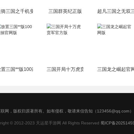
铁骑三国之千机变官方版
三国群英纪正版
超凡三国之无双
放置三国**版100连抽官网版
三国开局十万虎贲军官方版
三国龙之崛起官
联网，版权归原著所有。如有侵权，敬请来信告知（123456@qq.com
right © 2012-2023 天运星手游网 All Rights Reserved
蜀ICP备2025145