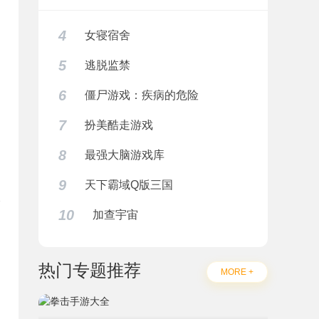
4
女寝宿舍
5
逃脱监禁
6
僵尸游戏：疾病的危险
7
扮美酷走游戏
8
最强大脑游戏库
9
天下霸域Q版三国
10
加查宇宙
题
热门专题推荐
MORE +