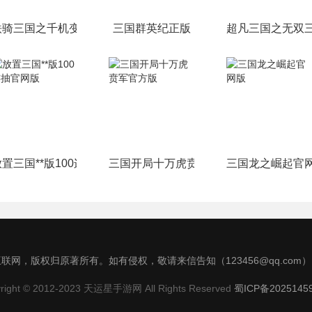
铁骑三国之千机变官方版
三国群英纪正版
超凡三国之无双
放置三国**版100连抽官网版
三国开局十万虎贲军官方版
三国龙之崛起官
联网，版权归原著所有。如有侵权，敬请来信告知（123456@qq.com
right © 2012-2023 天运星手游网 All Rights Reserved
蜀ICP备2025145