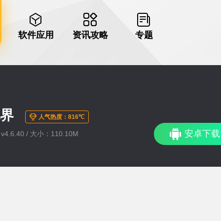
软件应用
资讯攻略
专题
无界
人气热度：816℃
安卓下载
4.6.40 / 大小：110.10M