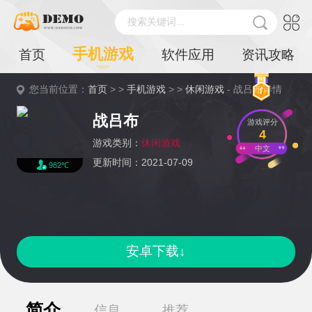
搜索关键词...
手机游戏
首页
软件应用
资讯攻略
您当前位置：
首页
> >
手机游戏
> >
休闲游戏
- 战吕布详情
战吕布
游戏评分
4
游戏类别：
休闲游戏
中文
更新时间：2021-07-09
982℃
安卓下载↓
简介
信息
推荐