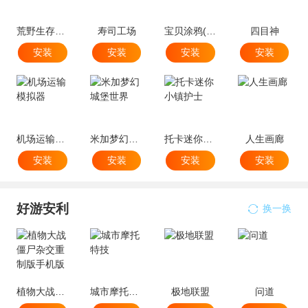
荒野生存大战僵尸
寿司工场
宝贝涂鸦(暂未上线)
四目神
安装
安装
安装
安装
机场运输模拟器
米加梦幻城堡世界
托卡迷你小镇护士
人生画廊
安装
安装
安装
安装
好游安利
换一换
植物大战僵尸杂交重制版手机版
城市摩托特技
极地联盟
问道