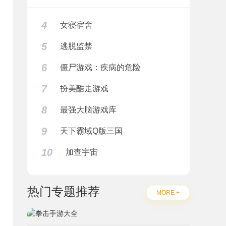
4
女寝宿舍
5
逃脱监禁
6
僵尸游戏：疾病的危险
7
扮美酷走游戏
8
最强大脑游戏库
9
天下霸域Q版三国
10
加查宇宙
热门专题推荐
MORE +