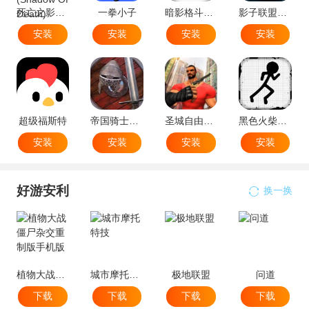
死亡之影黑暗骑士中文版(Shadow Of Death)
一拳小子
暗影格斗忍者世界
影子联盟忍者搏击
安装
安装
安装
安装
超级福斯特
帝国骑士之战
圣城自由驰骋
黑色火柴人跑酷
安装
安装
安装
安装
好游安利
换一换
植物大战僵尸杂交重制版手机版
城市摩托特技
极地联盟
问道
下载
下载
下载
下载