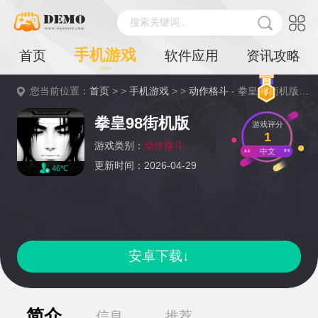
搜索关键词...
手机游戏
首页
软件应用
资讯攻略
您当前位置：
首页
> >
手机游戏
> >
动作格斗
- 拳皇98街机版详情
拳皇98街机版
游戏评分
1
游戏类别：
动作格斗
中文
更新时间：2026-04-29
46℃
安卓下载↓
简介
信息
推荐