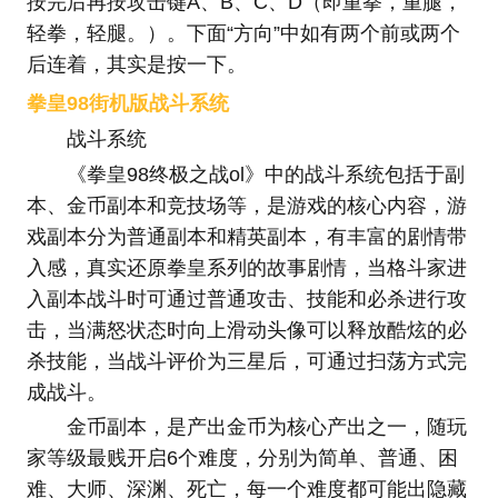
按完后再按攻击键A、B、C、D（即重拳，重腿，
轻拳，轻腿。）。下面“方向”中如有两个前或两个
后连着，其实是按一下。
拳皇98街机版战斗系统
战斗系统
《拳皇98终极之战ol》中的战斗系统包括于副
本、金币副本和竞技场等，是游戏的核心内容，游
戏副本分为普通副本和精英副本，有丰富的剧情带
入感，真实还原拳皇系列的故事剧情，当格斗家进
入副本战斗时可通过普通攻击、技能和必杀进行攻
击，当满怒状态时向上滑动头像可以释放酷炫的必
杀技能，当战斗评价为三星后，可通过扫荡方式完
成战斗。
金币副本，是产出金币为核心产出之一，随玩
家等级最贱开启6个难度，分别为简单、普通、困
难、大师、深渊、死亡，每一个难度都可能出隐藏