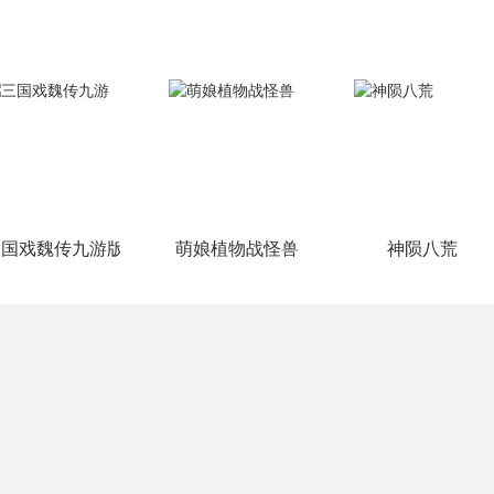
三国戏魏传九游版
萌娘植物战怪兽
神陨八荒