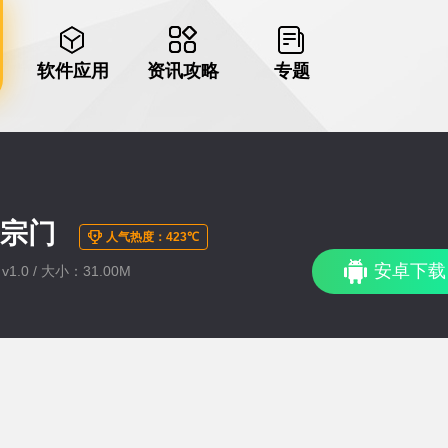
软件应用
资讯攻略
专题
去宗门
人气热度：423℃
安卓下载
1.0 / 大小：31.00M