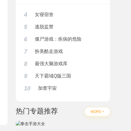
4
女寝宿舍
5
逃脱监禁
6
僵尸游戏：疾病的危险
7
扮美酷走游戏
8
最强大脑游戏库
9
题
天下霸域Q版三国
10
加查宇宙
热门专题推荐
MORE +