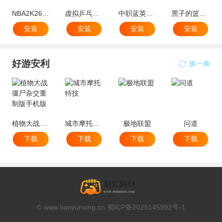
NBA2K26梦幻球队(篮球竞技收集组队)
虚拟乒乓球官方手机版游戏
中职蓝英雄游戏官方正版最新版
黑子的篮球：街头对决东南亚服(篮球竞技手游)
安装
安装
安装
安装
好游安利
换一换
植物大战僵尸杂交重制版手机版
城市摩托特技
极地联盟
问道
下载
下载
下载
下载
© www.tianyunxing.cn 蜀ICP备2025145992号-1