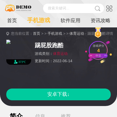
搜索关键词...
手机游戏
首页
软件应用
资讯攻略
您当前位置：
首页
> >
手机游戏
> >
体育运动
- 踢屁股跑酷详情
踢屁股跑酷
游戏评分
4
游戏类别：
体育运动
中文
更新时间：2022-06-14
373℃
安卓下载↓
简介
信息
推荐