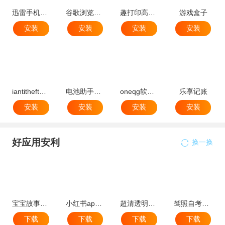
迅雷手机版官方正版
谷歌浏览器app官方版
趣打印高级破解版
游戏盒子
安装
安装
安装
安装
iantitheft免费版
电池助手软件(batteryassistant)
oneqg软件官方版最新版
乐享记账
安装
安装
安装
安装
好应用安利
换一换
宝宝故事大全
小红书app最新版本
超清透明桌面壁纸手机app
驾照自考知识库最新版
下载
下载
下载
下载