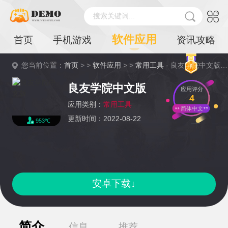
搜索关键词...
软件应用
首页
手机游戏
资讯攻略
您当前位置：
首页
> >
软件应用
> >
常用工具
- 良友学院中文版详情
良友学院中文版
应用评分
4
应用类别：
常用工具
简体中文
更新时间：2022-08-22
953℃
安卓下载↓
简介
信息
推荐