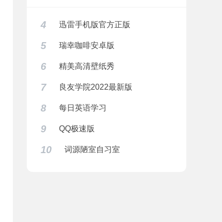
4
迅雷手机版官方正版
5
瑞幸咖啡安卓版
6
精美高清壁纸秀
7
良友学院2022最新版
8
每日英语学习
9
QQ极速版
10
词源陋室自习室