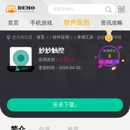
搜索关键词...
软件应用
首页
手机游戏
资讯攻略
您当前位置：
首页
> >
软件应用
> >
常用工具
- 妙妙触控详情
妙妙触控
应用评分
3
应用类别：
常用工具
中文
更新时间：2026-04-30
146℃
安卓下载↓
简介
信息
推荐