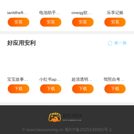
iantitheft免费版
电池助手软件(batteryassistant)
oneqg软件官方版最新版
乐享记账
安装
安装
安装
安装
好应用安利
换一换
宝宝故事大全
小红书app最新版本
超清透明桌面壁纸手机app
驾照自考知识库最新版
下载
下载
下载
下载
© www.tianyunxing.cn 蜀ICP备2025145992号-1