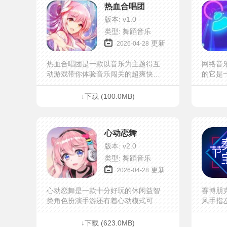
热血合唱团
打造所呈现的华丽特效。
拼接而
版本: v1.0
类型: 舞蹈音乐
更新
2026-04-28
热血合唱团是一款以音乐为主题得互
网络音
动游戏带你体验音乐闯关的超爽快
的它是
感，多样化的交互玩法，超多的游戏
戏，带
角色等你来解锁，体验甜蜜双排。热
制你的
↓下载 (100.0MB)
血合唱团游戏内容超自由的养成系统
你会遇到
和...
心动恋舞
版本: v2.0
类型: 舞蹈音乐
更新
2026-04-28
心动恋舞是一款十分好玩的休闲益智
赛博朋
类角色扮演手游还有着心动模式可以
风手指
进行，挑战排名，新手玩家不用担
只需要
心。心动恋舞游戏测评；游戏玩法创
了，这
↓下载 (623.0MB)