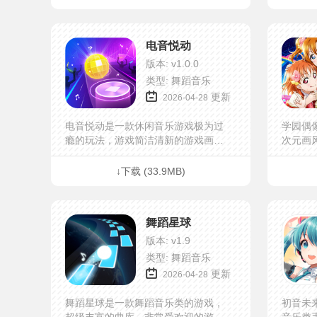
意，操作简单，这款游戏画风唯美。
撼音乐热
超...
电音悦动
版本: v1.0.0
类型: 舞蹈音乐
更新
2026-04-28
电音悦动是一款休闲音乐游戏极为过
学园偶
瘾的玩法，游戏简洁清新的游戏画
次元画
风，极为过瘾的玩法，感兴趣就快下
里你可
载游戏体验吧。电音悦动评测这是一
戏，各
↓下载 (33.9MB)
款非常好玩的音乐节奏游戏，玩家可
可以在这
以...
舞蹈星球
版本: v1.9
类型: 舞蹈音乐
更新
2026-04-28
舞蹈星球是一款舞蹈音乐类的游戏，
初音未