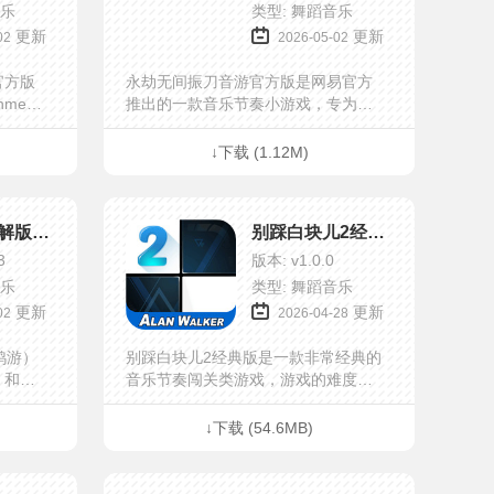
音乐
类型: 舞蹈音乐
更新
更新
02
2026-05-02
官方版
永劫无间振刀音游官方版是网易官方
nment
推出的一款音乐节奏小游戏，专为
游戏，
《永劫无间手游》玩家打造，玩家在
扮演偶
游戏中将操纵胡桃点击屏幕攻击敌
↓下载 (1.12M)
偶像团
人，点击左侧屏幕可振刀，右侧屏幕
则是攻击敌人，而长按屏幕可克制敌
人，失误次数越少，连击次数越多，
phigros破解版全解锁最新版
别踩白块儿2经典版
最后歌曲结束后得分越高。
3
版本: v1.0.0
音乐
类型: 舞蹈音乐
更新
更新
02
2026-04-28
（鸽游）
别踩白块儿2经典版是一款非常经典的
，和其
音乐节奏闯关类游戏，游戏的难度在
s游戏里
前作的基础上也升级了，具有一定的
例如在
挑战性，非常考验玩家们的手速和对
↓下载 (54.6MB)
一个位
音乐节奏的熟悉，喜欢的玩家们快...
转，跳
游戏难