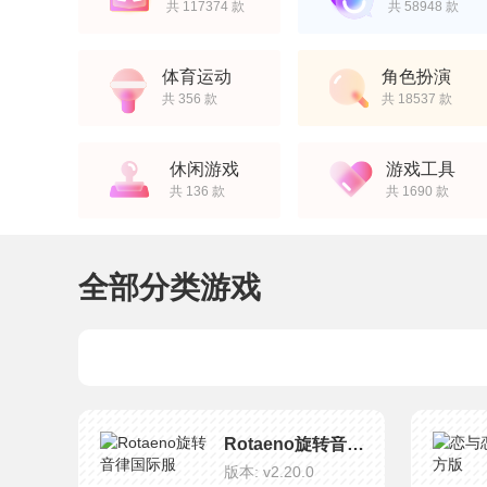
共 117374 款
共 58948 款
体育运动
角色扮演
共 356 款
共 18537 款
休闲游戏
游戏工具
共 136 款
共 1690 款
全部分类游戏
Rotaeno旋转音律国际服
版本: v2.20.0