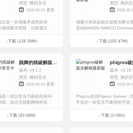
类型: 舞蹈音乐
类型: 舞蹈
更新
2026-05-02
2026-05-
练生是一款偶像养成类的游
偶像大师灰姑娘女孩星光舞台
叫做唱舞全明星，玩家通过自
是由BANDAI NAMCO Entertai
力将能够成为拥有着歌唱表演
推出的一款偶像养成音乐节奏
练习生，为自己的梦想而努力
日文名称デレステ，玩家可以
↓下载 (128.39M)
↓下载 (202.47M)
斗，不停的成长与磨练。在人
像经纪人，管理并培养自己的
迹中会遇到各种各样的故事和
队，使其成为顶尖的偶像。
你要如何去做出自己的选择和
跳舞的线破解版解锁所有关卡版
在充满着挑战和诱惑的社会
版本: v4.2.2
版本: v3.18.
类型: 舞蹈音乐
类型: 舞蹈
更新
2026-05-02
2026-05-
线是一款以音乐为题材的休闲
Phigros是由Pigeon Games
游戏，由北京猎豹网络科技有
开发的一款音乐节奏类的手游
重磅打造，采用了简洁的画面
它音乐游戏不同的是，Phigro
击，以竖版3D为建模，加上百
面的曲调谱面是随机变化的，
↓下载 (83.06M)
↓下载 (2.09G)
创音乐，给玩家们一场唯美动
游戏中，判定线并非固定在同
有文艺气息的画面享受。另
置，反倒会上下左右移动，旋
舞的线游戏场景由3D几何图形
动，甚至消失，这些设定使得