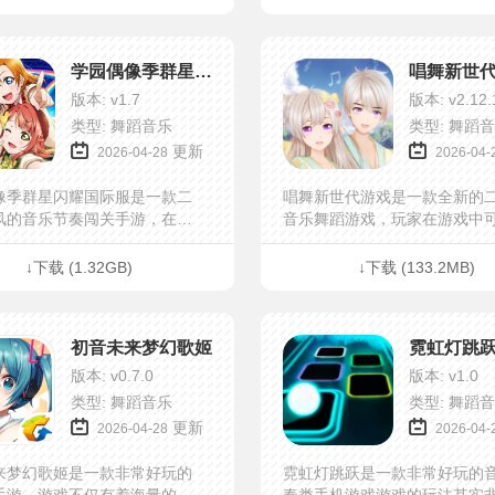
区，游戏的操作十分的简...
块儿。游戏中有着非常多的音乐，
学园偶像季群星闪耀国际服
唱舞新世
版本: v1.7
版本: v2.12.
类型: 舞蹈音乐
类型: 舞蹈
更新
2026-04-28
2026-04-
像季群星闪耀国际服是一款二
唱舞新世代游戏是一款全新的
风的音乐节奏闯关手游，在这
音乐舞蹈游戏，玩家在游戏中
以选择你需要的角色来进行游
着音乐的节奏，当你完成任务
种曲目都可以选择体验，玩家
获得红包哦。优美多样的音乐
↓下载 (1.32GB)
↓下载 (133.2MB)
里尽情体验到节奏的乐趣，...
使得游戏质量更上一个档次，感兴
初音未来梦幻歌姬
霓虹灯跳
版本: v0.7.0
版本: v1.0
类型: 舞蹈音乐
类型: 舞蹈
更新
2026-04-28
2026-04-
来梦幻歌姬是一款非常好玩的
霓虹灯跳跃是一款非常好玩的