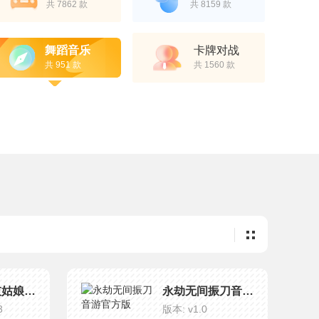
共 7862 款
共 8159 款
舞蹈音乐
卡牌对战
共 951 款
共 1560 款
偶像大师灰姑娘女孩星光舞台最新版
永劫无间振刀音游官方版
3
版本: v1.0