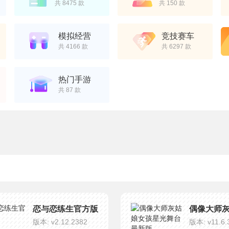
共 8475 款
共 150 款
模拟经营
竞技赛车
共 4166 款
共 6297 款
热门手游
共 87 款
恋与恋练生官方版
版本: v2.12.2382
版本: v11.6.