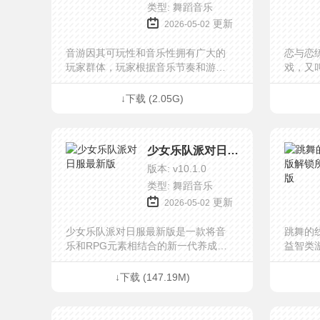
类型: 舞蹈音乐
更新
2026-05-02
音游因其可玩性和音乐性拥有广大的
恋与恋
玩家群体，玩家根据音乐节奏和游戏
戏，又
给出的指示做出制定操作，非常考验
己的努
玩家的手速和反应力，部分高难度的
天赋的
↓下载 (2.05G)
音乐关卡难度真的达到了令人目瞪口
的去奋
呆的级别，当然，还是会存在音游的
生的轨
大神玩家，指尖能在屏幕上飞速跳
剧情，
少女乐队派对日服最新版
跃。
判断，
中。
版本: v10.1.0
类型: 舞蹈音乐
更新
2026-05-02
少女乐队派对日服最新版是一款将音
跳舞的
乐和RPG元素相结合的新一代养成类
益智类
游戏，此版本的日文名ガルパ，日版
限公司
仅支持日文，该游戏采用了领先的3D
风格射
↓下载 (147.19M)
引擎和自研技术，支持最多5 人同时进
分百原
行游戏，并且还会有大量大家熟悉的
听而富
动画歌曲登场，它不仅仅拥有着匠心
外，跳