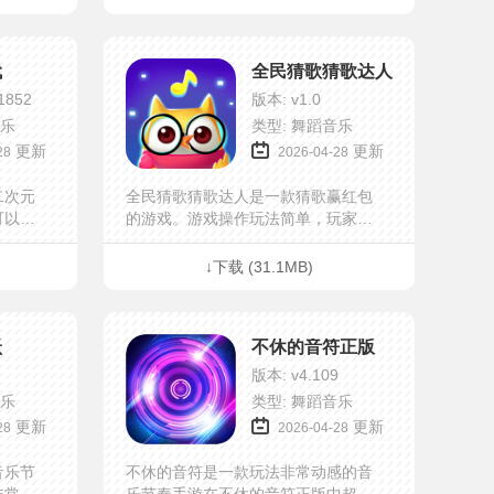
玩...
喜欢的欲望，不断的完成超难的关卡...
代
全民猜歌猜歌达人
1852
版本: v1.0
音乐
类型: 舞蹈音乐
更新
更新
28
2026-04-28
二次元
全民猜歌猜歌达人是一款猜歌赢红包
可以跟
的游戏。游戏操作玩法简单，玩家只
还可以
需根据播放出的音乐，选出正确歌曲
搭配也
的歌名就能通关答对，还能获得红包
↓下载 (31.1MB)
趣...
奖励，考验玩家的曲库存量。喜欢的...
跃
不休的音符正版
版本: v4.109
音乐
类型: 舞蹈音乐
更新
更新
28
2026-04-28
音乐节
不休的音符是一款玩法非常动感的音