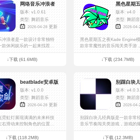
网络音乐冲浪者
成。
度较高。
版本: v1.0.61
版本: v4.0
类型: 舞蹈音乐
类型: 舞蹈
更新
2026-04-28
2026-04-
乐冲浪者是一款设计非常独特
黑色星期五之夜Kade Engin
一款休闲娱乐的一起来找茬游
款非常魔性的音乐闯关类手游
玩家感受音乐节奏的快感，控
的玩法简单，规则容易，很有
人物拿着光剑在关卡中前进，
游戏提供绝对简单的音乐关卡
↓下载 (61.6MB)
↓下载 (234.7MB)
许多的障碍，所以非常考验...
丑等热门角色，玩家们...
beatblade安卓版
别踩白块
版本: v1.0.0
版本: v4.0.3
类型: 舞蹈音乐
类型: 舞蹈
更新
2026-04-28
2026-04-
克霓虹灯展现满满的未来科技
别踩白块儿经典版是一款非常
左右滑动来控制角色的位置，
音乐节奏闯关类游戏，游戏的
用一只手来控制角色就可以
单，玩法容易，只需要根据音
款游戏收录了所有2020年的震
奏点击黑色钢琴块就可以了，
↓下载 (118.2MB)
↓下载 (12.3MB)