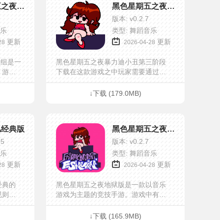
黑色星期五之夜Kade Engine模组
黑色星期五之夜暴力迪小丑
版本: v0.2.7
音乐
类型: 舞蹈音乐
更新
更新
28
2026-04-28
e模组是一
黑色星期五之夜暴力迪小丑第三阶段
，游戏
下载在这款游戏之中玩家需要通过根
意思。
据音乐的节奏来按下按键得分，各种
，和小
各样的mod也是非常的丰富有趣，先
↓下载 (179.0MB)
到先得，第三阶段等你来体验，感...
儿经典版
黑色星期五之夜地狱版
.5
版本: v0.2.7
音乐
类型: 舞蹈音乐
更新
更新
28
2026-04-28
经典的
黑色星期五之夜地狱版是一款以音乐
规则简
游戏为主题的竞技手游。游戏中有不
乐的节
同的角色魔性的操作和充满魅力的画
别踩白
面当你第一眼看上去的时候就有一种
↓下载 (165.9MB)